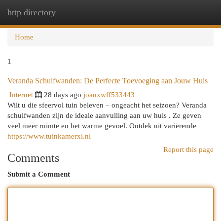
http directory
Togg
navi
Home
1
Veranda Schuifwanden: De Perfecte Toevoeging aan Jouw Huis
Internet
28 days ago
joanxwff533443
Wilt u die sfeervol tuin beleven – ongeacht het seizoen? Veranda
schuifwanden zijn de ideale aanvulling aan uw huis . Ze geven
veel meer ruimte en het warme gevoel. Ontdek uit variërende
https://www.tuinkamerxl.nl
Report this page
Comments
Submit a Comment