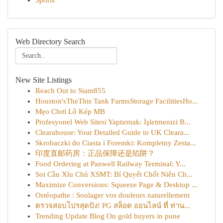
Sports
Web Directory Search
New Site Listings
Reach Out to Siam855
Houston'sTheThis Tank FarmsStorage FacilitiesHo...
Mẹo Chơi Lô Kép MB
Profesyonel Web Sitesi Yaptırmak: İşletmenizi B...
Clearahouse: Your Detailed Guide to UK Cleara...
Skrobaczki do Ciasta i Foremki: Kompletny Zesta...
印度直邮药房：正品保障还是陷阱？
Food Ordering at Panwell Railway Terminal: Y...
Soi Cầu Xỉu Chủ XSMT: Bí Quyết Chốt Niên Ch...
Maximize Conversions: Squeeze Page & Desktop ...
Ostéopathe : Soulager vos douleurs naturellement
ตรวจสอบโปรสุดปัง! PG สล็อต ออนไลน์ ที่ ท่าน...
Trending Update Blog On gold buyers in pune