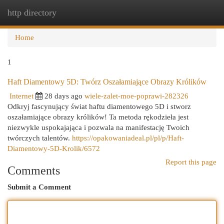
http directory
Togg
navi
Home
1
Haft Diamentowy 5D: Twórz Oszałamiające Obrazy Królików
Internet
28 days ago
wiele-zalet-moe-poprawi-282326
Odkryj fascynujący świat haftu diamentowego 5D i stworz
oszałamiające obrazy królików! Ta metoda rękodzieła jest
niezwykle uspokajająca i pozwala na manifestację Twoich
twórczych talentów.
https://opakowaniadeal.pl/pl/p/Haft-
Diamentowy-5D-Krolik/6572
Report this page
Comments
Submit a Comment