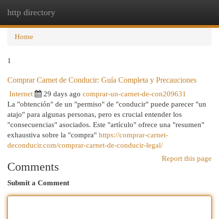
http directory
Togg
navi
Home
1
Comprar Carnet de Conducir: Guía Completa y Precauciones
Internet
29 days ago
comprar-un-carnet-de-con209631
La "obtención" de un "permiso" de "conducir" puede parecer "un
atajo" para algunas personas, pero es crucial entender los
"consecuencias" asociados. Este "artículo" ofrece una "resumen"
exhaustiva sobre la "compra"
https://comprar-carnet-
deconducir.com/comprar-carnet-de-conducir-legal/
Report this page
Comments
Submit a Comment