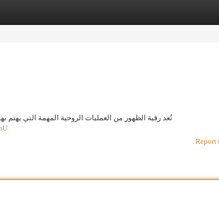
egories
Register
Login
تُعد رقية الظهور من العمليات الروحية المهمة التي يهتم بها
cnU
Report 