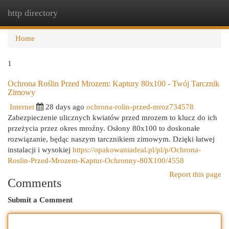
http directory
Togg
navi
Home
1
Ochrona Roślin Przed Mrozem: Kaptury 80x100 - Twój Tarcznik
Zimowy
Internet
28 days ago
ochrona-rolin-przed-mroz734578
Zabezpieczenie ulicznych kwiatów przed mrozem to klucz do ich
przeżycia przez okres mroźny. Osłony 80x100 to doskonałe
rozwiązanie, będąc naszym tarcznikiem zimowym. Dzięki łatwej
instalacji i wysokiej
https://opakowaniadeal.pl/pl/p/Ochrona-
Roslin-Przed-Mrozem-Kaptur-Ochronny-80X100/4558
Report this page
Comments
Submit a Comment