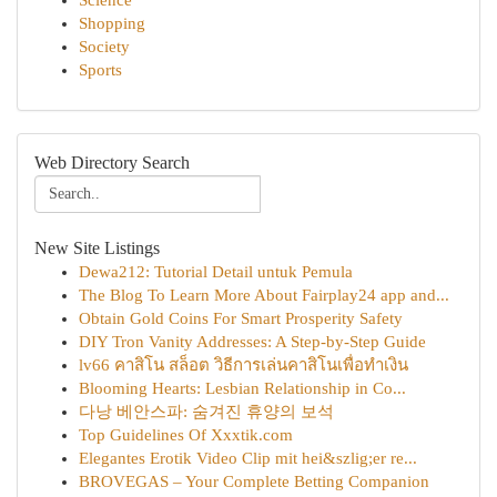
Science
Shopping
Society
Sports
Web Directory Search
New Site Listings
Dewa212: Tutorial Detail untuk Pemula
The Blog To Learn More About Fairplay24 app and...
Obtain Gold Coins For Smart Prosperity Safety
DIY Tron Vanity Addresses: A Step-by-Step Guide
lv66 คาสิโน สล็อต วิธีการเล่นคาสิโนเพื่อทำเงิน
Blooming Hearts: Lesbian Relationship in Co...
다낭 베안스파: 숨겨진 휴양의 보석
Top Guidelines Of Xxxtik.com
Elegantes Erotik Video Clip mit hei&szlig;er re...
BROVEGAS – Your Complete Betting Companion