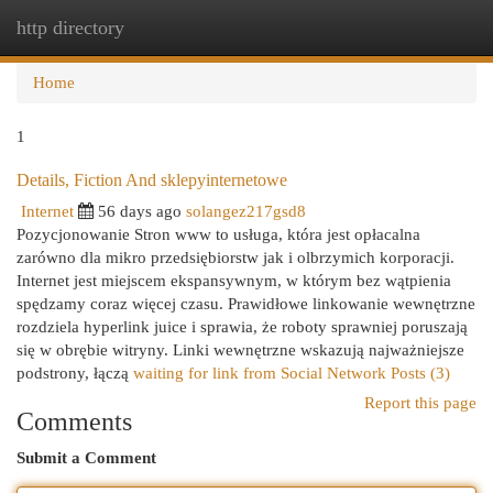
http directory
Togg
navi
Home
1
Details, Fiction And sklepyinternetowe
Internet
56 days ago
solangez217gsd8
Pozycjonowanie Stron www to usługa, która jest opłacalna
zarówno dla mikro przedsiębiorstw jak i olbrzymich korporacji.
Internet jest miejscem ekspansywnym, w którym bez wątpienia
spędzamy coraz więcej czasu. Prawidłowe linkowanie wewnętrzne
rozdziela hyperlink juice i sprawia, że roboty sprawniej poruszają
się w obrębie witryny. Linki wewnętrzne wskazują najważniejsze
podstrony, łączą
waiting for link from Social Network Posts (3)
Report this page
Comments
Submit a Comment