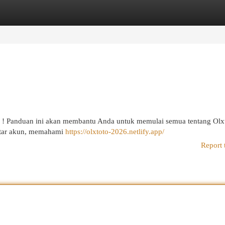
egories
Register
Login
ir ! Panduan ini akan membantu Anda untuk memulai semua tentang Olxt
aftar akun, memahami
https://olxtoto-2026.netlify.app/
Report 