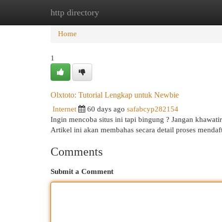
http directory
Home
New Site Listings
Add Site
Cat
Home
1
Olxtoto: Tutorial Lengkap untuk Newbie
Internet
60 days ago
safabcyp282154
Ingin mencoba situs ini tapi bingung ? Jangan khawat
Artikel ini akan membahas secara detail proses mend
Comments
Submit a Comment