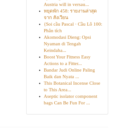
Austria will in versau...
หยุดพัก 458: รายงานล่าสุด
จาก สังเวียน
{Soi cầu Pascal · Cầu Lô 100:
Phân tích
Akomodasi Dieng: Opsi
Nyaman di Tengah
Keindaha...
Boost Your Fitness Easy
Actions to a Fitter...
Bandar Judi Online Paling
Baik dan Nyata ...
This Botanical Incense Close
to This Area...
Aseptic isolator component
bags Can Be Fun For ...