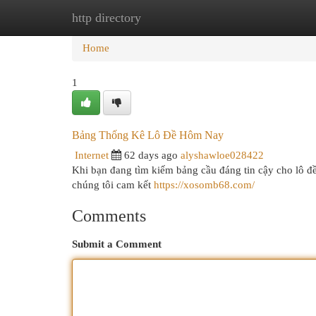
http directory
Home
New Site Listings
Add Site
Cat
Home
1
Bảng Thống Kê Lô Đề Hôm Nay
Internet
62 days ago
alyshawloe028422
Khi bạn đang tìm kiếm bảng cầu đáng tin cậy cho lô đề
chúng tôi cam kết
https://xosomb68.com/
Comments
Submit a Comment