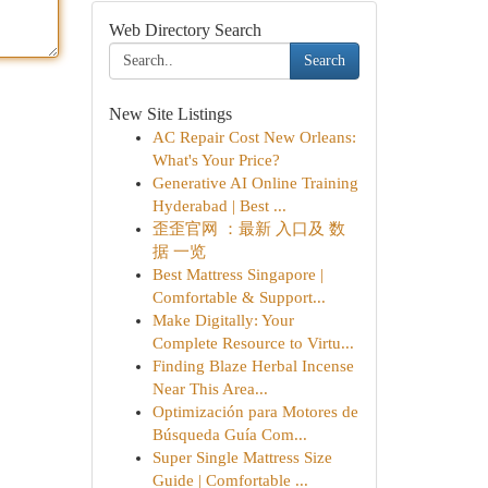
Web Directory Search
Search
New Site Listings
AC Repair Cost New Orleans:
What's Your Price?
Generative AI Online Training
Hyderabad | Best ...
歪歪官网 ：最新 入口及 数
据 一览
Best Mattress Singapore |
Comfortable & Support...
Make Digitally: Your
Complete Resource to Virtu...
Finding Blaze Herbal Incense
Near This Area...
Optimización para Motores de
Búsqueda Guía Com...
Super Single Mattress Size
Guide | Comfortable ...