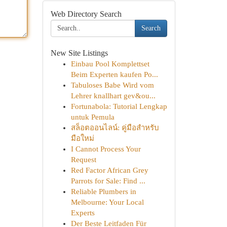
Web Directory Search
Search
New Site Listings
Einbau Pool Komplettset
Beim Experten kaufen Po...
Tabuloses Babe Wird vom
Lehrer knallhart gev&ou...
Fortunabola: Tutorial Lengkap
untuk Pemula
สล็อตออนไลน์: คู่มือสำหรับ
มือใหม่
I Cannot Process Your
Request
Red Factor African Grey
Parrots for Sale: Find ...
Reliable Plumbers in
Melbourne: Your Local
Experts
Der Beste Leitfaden Für