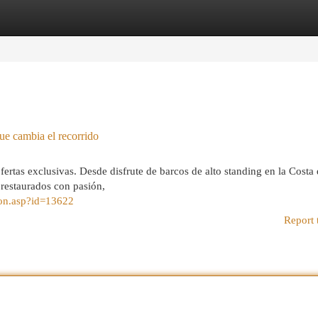
egories
Register
Login
que cambia el recorrido
rtas exclusivas. Desde disfrute de barcos de alto standing en la Costa 
 restaurados con pasión,
ion.asp?id=13622
Report 