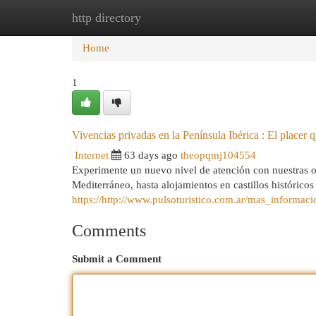
http directory
Home
New Site Listings
Add Site
Cat
Home
1
Vivencias privadas en la Península Ibérica : El placer 
Internet
63 days ago
theopqmj104554
Experimente un nuevo nivel de atención con nuestras ofe
Mediterráneo, hasta alojamientos en castillos históricos
https://http://www.pulsoturistico.com.ar/mas_informac
Comments
Submit a Comment