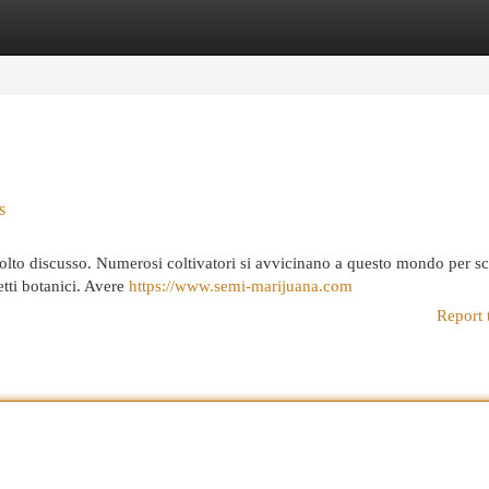
egories
Register
Login
s
lto discusso. Numerosi coltivatori si avvicinano a questo mondo per sc
petti botanici. Avere
https://www.semi-marijuana.com
Report 