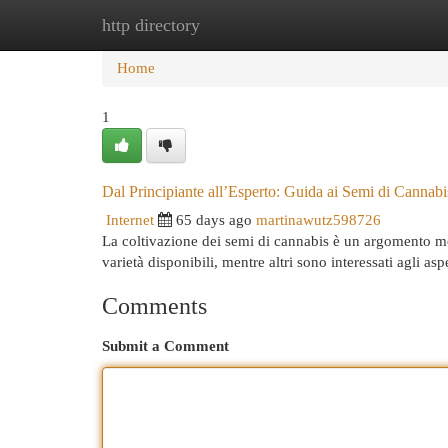
http directory
Home
New Site Listings
Add Site
Cat
Home
1
Dal Principiante all’Esperto: Guida ai Semi di Cannabi
Internet
65 days ago
martinawutz598726
La coltivazione dei semi di cannabis è un argomento mo
varietà disponibili, mentre altri sono interessati agli as
Comments
Submit a Comment