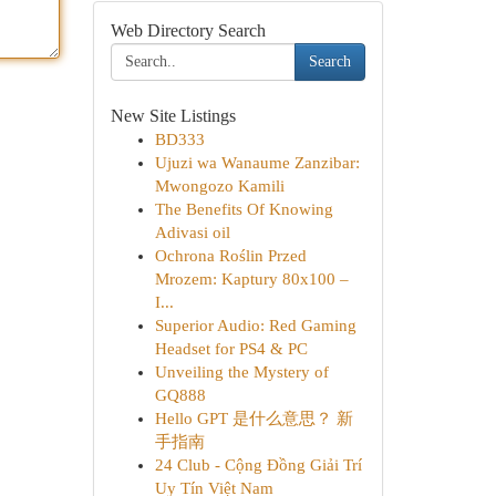
Web Directory Search
Search
New Site Listings
BD333
Ujuzi wa Wanaume Zanzibar:
Mwongozo Kamili
The Benefits Of Knowing
Adivasi oil
Ochrona Roślin Przed
Mrozem: Kaptury 80x100 –
I...
Superior Audio: Red Gaming
Headset for PS4 & PC
Unveiling the Mystery of
GQ888
Hello GPT 是什么意思？ 新
手指南
24 Club - Cộng Đồng Giải Trí
Uy Tín Việt Nam