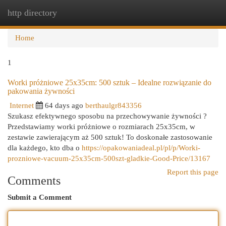
http directory
Togg
navi
Home
1
Worki próżniowe 25x35cm: 500 sztuk – Idealne rozwiązanie do
pakowania żywności
Internet
64 days ago
berthaulgr843356
Szukasz efektywnego sposobu na przechowywanie żywności ?
Przedstawiamy worki próżniowe o rozmiarach 25x35cm, w
zestawie zawierającym aż 500 sztuk! To doskonałe zastosowanie
dla każdego, kto dba o
https://opakowaniadeal.pl/pl/p/Worki-
prozniowe-vacuum-25x35cm-500szt-gladkie-Good-Price/13167
Report this page
Comments
Submit a Comment