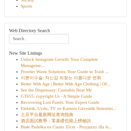
Society
Sports
Web Directory Search
New Site Listings
Unlock Instagram Growth: Your Complete
Manageme...
Frontier Waste Solutions: Your Guide to Trash ...
이쁜이수술: 자신감 되찾는 아름다운 변화
Better With Age | Better With Age Clothing | Of...
See the Dispensary: Cannabis Near Me
GT655: copyright Us - A Simple Guide
Recovering Lost Funds: Your Expert Guide
Elektrik, Uydu, TV ve Kamera Güvenlik Sistemler...
土豆平台最新网址查询指南
酒店面試教學：零基礎也能上榜秘訣
Białe Pudełka na Ciasto 35cm - Przyjazny dla śr...