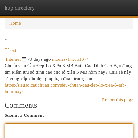
http directory
Togg
navi
Home
1
```text
Internet
79 days ago
nicolasvlnx651374
Chuẩn siêu Cầu Đẹp Lô Xiên 3 MB Buổi Các Đỉnh Cao Bạn đang
tìm kiếm lưu số đỉnh cao cho lô xiên 3 MB hôm nay? Chia sẻ này
sẽ cung cấp cầu đẹp giúp bạn đoán trúng con
https://sieusoicauchuan.com/sieu-chuan-cau-dep-lo-xien-3-mb-
hom-nay/
Report this page
Comments
Submit a Comment