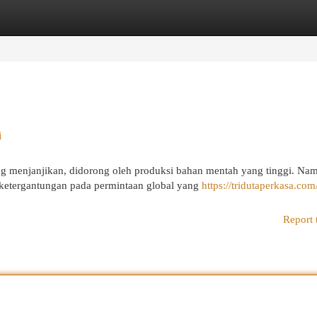
egories
Register
Login
i
ng menjanjikan, didorong oleh produksi bahan mentah yang tinggi. Na
 ketergantungan pada permintaan global yang
https://tridutaperkasa.com
Report 