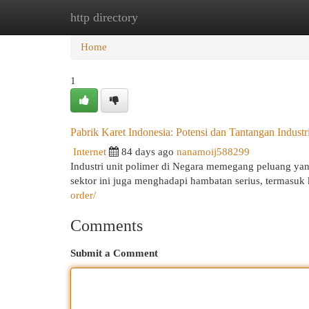
http directory
Home
New Site Listings
Add Site
Cat
Home
1
Pabrik Karet Indonesia: Potensi dan Tantangan Industr
Internet
84 days ago
nanamoij588299
Industri unit polimer di Negara memegang peluang ya
sektor ini juga menghadapi hambatan serius, termasuk
order/
Comments
Submit a Comment