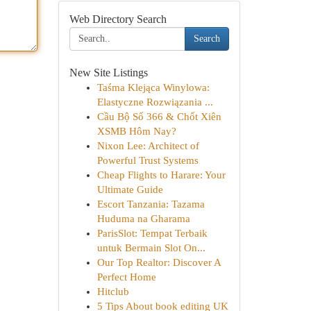
Web Directory Search
Search
New Site Listings
Taśma Klejąca Winylowa:
Elastyczne Rozwiązania ...
Cầu Bộ Số 366 & Chốt Xiên
XSMB Hôm Nay?
Nixon Lee: Architect of
Powerful Trust Systems
Cheap Flights to Harare: Your
Ultimate Guide
Escort Tanzania: Tazama
Huduma na Gharama
ParisSlot: Tempat Terbaik
untuk Bermain Slot On...
Our Top Realtor: Discover A
Perfect Home
Hitclub
5 Tips About book editing UK