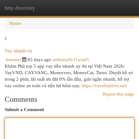
http directory
Togg
navi
Home
1
Vay nhanh vn
Internet
83 days ago
anthony8z11wsm5
Khám Phá top 5 app vay tiền nhanh uy tín tại Việt Nam 2026:
VayVND, CAYVANG, Moneyveo, MoneyCat, Tieno. Duyệt hồ sơ
trong 2 phút, lãi suất ưu đãi 0% lần đầu, giải ngân nhanh, hỗ trợ
vay online an toàn và tiện lợi hôm nay.
https://vaynhanhvn.net/
Report this page
Comments
Submit a Comment