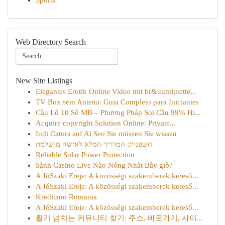
Sports
Web Directory Search
New Site Listings
Elegantes Erotik Online Video mit br&uuml;nette...
TV Box sem Antena: Guia Completo para Iniciantes
Cầu Lô 10 Số MB – Phương Pháp Soi Cầu 99% Hi...
Acquire copyright Solution Online: Private...
Indi Cators auf Ai Seo Sie müssen Sie wissen
חשפנית: המדריך המלא לאישה מושלמת
Reliable Solar Power Protection
Sảnh Casino Live Nào Nóng Nhất Bây giờ?
A JóSzaki Ereje: A közösségi szakemberek kereső...
A JóSzaki Ereje: A közösségi szakemberek kereső...
Kreditano Romania
A JóSzaki Ereje: A közösségi szakemberek kereső...
활기 넘치는 커뮤니티 찾기: 주소, 바로가기, 사이...