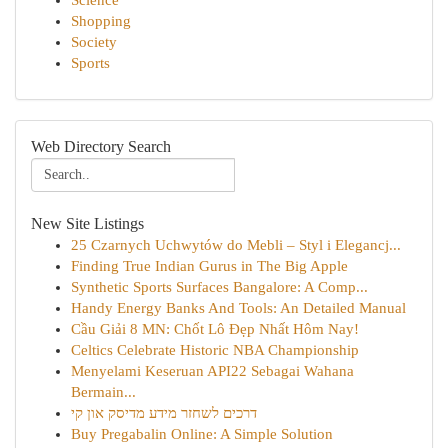
Science
Shopping
Society
Sports
Web Directory Search
New Site Listings
25 Czarnych Uchwytów do Mebli – Styl i Elegancj...
Finding True Indian Gurus in The Big Apple
Synthetic Sports Surfaces Bangalore: A Comp...
Handy Energy Banks And Tools: An Detailed Manual
Cầu Giải 8 MN: Chốt Lô Đẹp Nhất Hôm Nay!
Celtics Celebrate Historic NBA Championship
Menyelami Keseruan API22 Sebagai Wahana
Bermain...
דרכים לשחזר מידע מדיסק און קי
Buy Pregabalin Online: A Simple Solution