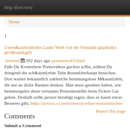
http directory
Togg
navi
Home
1
Uners&auml;ttliches Luder Wird von der Freundin gnadenlos
gev&ouml;gelt
Internet
202 days ago
germainez431kta0
Falls Du Kostenfreie Pornovideos gucken willst, solltest Du
dringend die sch&auml;rfste Tube &uuml;berhaupt besuchen.
Dort warten bekanntlich zahlreiche hemmungslose M&auml;dels,
die nur an dicke Riemen denken. Man muss gesehen haben, wie
hemmungslos diese versauten Pornodarsteller beim Ficken Gas
geben. Deshalb sollte person beruhigt sagen, dass es kaum etwas
Besseres gibt,
https://pornos.cc/performer/josefine-mutzenbacher/
Report this page
Comments
Submit a Comment