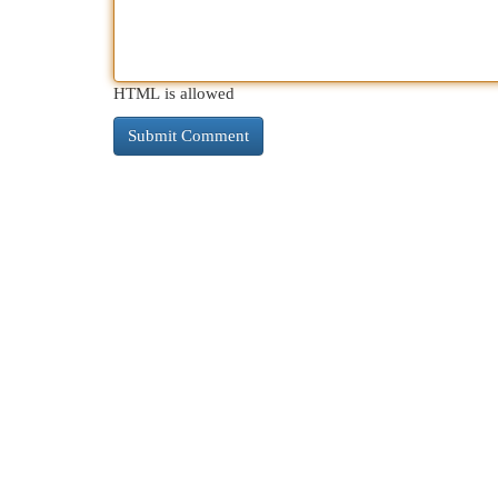
HTML is allowed