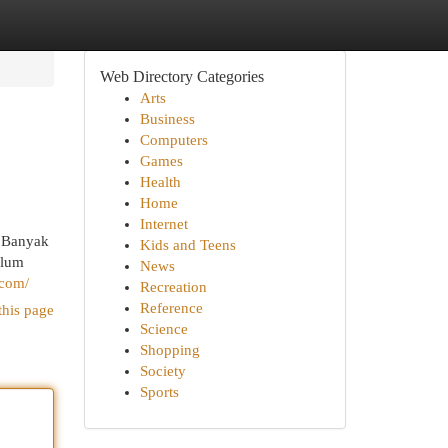
Web Directory Categories
Arts
Business
Computers
Games
Health
Home
Internet
. Banyak
Kids and Teens
elum
News
.com/
Recreation
Reference
this page
Science
Shopping
Society
Sports