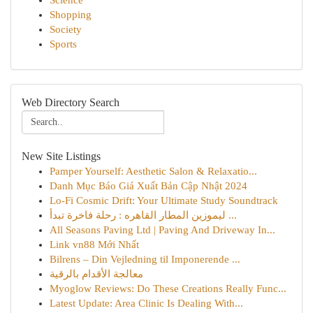
Science
Shopping
Society
Sports
Web Directory Search
New Site Listings
Pamper Yourself: Aesthetic Salon & Relaxatio...
Danh Mục Báo Giá Xuất Bản Cập Nhật 2024
Lo-Fi Cosmic Drift: Your Ultimate Study Soundtrack
ليموزين المطار القاهره : رحلة فاخرة تبدأ ...
All Seasons Paving Ltd | Paving And Driveway In...
Link vn88 Mới Nhất
Bilrens – Din Vejledning til Imponerende ...
معالجة الأقدام بالرقية
Myoglow Reviews: Do These Creations Really Func...
Latest Update: Area Clinic Is Dealing With...