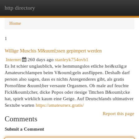
http directory
Togg
navi
Home
1
Willige Muschis M&uuml;ssen gepimpert werden
Internet
260 days ago
stanleyk754ovb1
Es Ist schier unglaublich, wie hemmungslos etliche hei&szlig;e
Amateurschlampen beim V&ouml;geln ausflippen. Deshalb darf
person also sagen, dass es nichts Anregenderes gibt, als gratis
Pornofilme &uuml;ber versaute Orgasmen. Ob male auf feuchte
Fickl&ouml;cher, dicke Popos oder riesige Tittchen B&ouml;cke
hat, spielt wirklich kaum eine Geige. Auf Deutschlands ultimativer
Sextube warten
https://amateursex.gratis/
Report this page
Comments
Submit a Comment