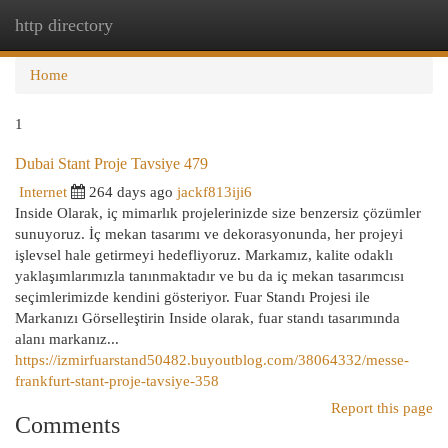
http directory
Togg
navi
Home
1
Dubai Stant Proje Tavsiye 479
Internet
264 days ago
jackf813iji6
Inside Olarak, iç mimarlık projelerinizde size benzersiz çözümler
sunuyoruz. İç mekan tasarımı ve dekorasyonunda, her projeyi
işlevsel hale getirmeyi hedefliyoruz. Markamız, kalite odaklı
yaklaşımlarımızla tanınmaktadır ve bu da iç mekan tasarımcısı
seçimlerimizde kendini gösteriyor. Fuar Standı Projesi ile
Markanızı Görselleştirin Inside olarak, fuar standı tasarımında
alanı markanız...
https://izmirfuarstand50482.buyoutblog.com/38064332/messe-
frankfurt-stant-proje-tavsiye-358
Report this page
Comments