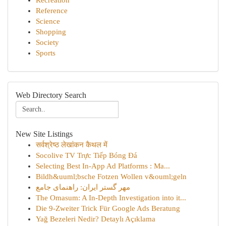
Recreation
Reference
Science
Shopping
Society
Sports
Web Directory Search
New Site Listings
सर्वश्रेष्ठ लेखांकन कैथल में
Socolive TV Trực Tiếp Bóng Đá
Selecting Best In-App Ad Platforms : Ma...
Bildh&uuml;bsche Fotzen Wollen v&ouml;geln
مهر گستر ایران: راهنمای جامع
The Omasum: A In-Depth Investigation into it...
Die 9-Zweiter Trick Für Google Ads Beratung
Yağ Bezeleri Nedir? Detaylı Açıklama