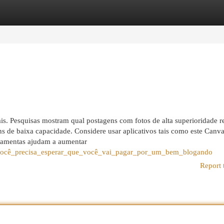
egories
Register
Login
is. Pesquisas mostram qual postagens com fotos de alta superioridade 
 de baixa capacidade. Considere usar aplicativos tais como este Canva
rramentas ajudam a aumentar
o_você_precisa_esperar_que_você_vai_pagar_por_um_bem_blogando
Report 