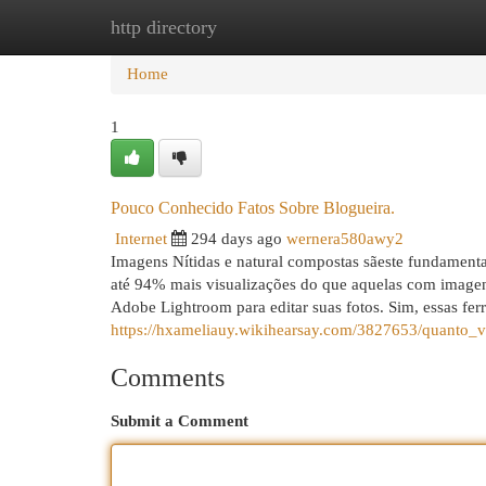
http directory
Home
New Site Listings
Add Site
Cat
Home
1
Pouco Conhecido Fatos Sobre Blogueira.
Internet
294 days ago
wernera580awy2
Imagens Nítidas e natural compostas sãeste fundamenta
até 94% mais visualizações do que aquelas com imagens
Adobe Lightroom para editar suas fotos. Sim, essas fe
https://hxameliauy.wikihearsay.com/3827653/quant
Comments
Submit a Comment