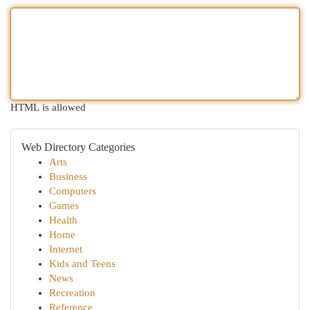
HTML is allowed
Web Directory Categories
Arts
Business
Computers
Games
Health
Home
Internet
Kids and Teens
News
Recreation
Reference