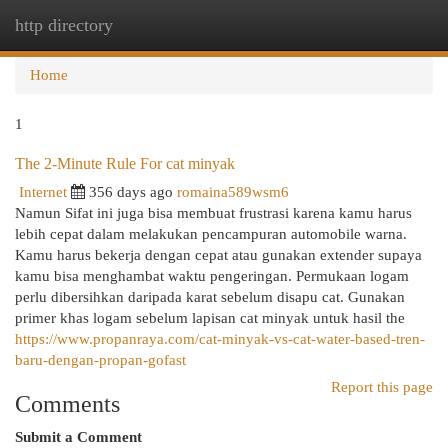
http directory
Togg
navi
Home
1
The 2-Minute Rule For cat minyak
Internet
356 days ago
romaina589wsm6
Namun Sifat ini juga bisa membuat frustrasi karena kamu harus
lebih cepat dalam melakukan pencampuran automobile warna.
Kamu harus bekerja dengan cepat atau gunakan extender supaya
kamu bisa menghambat waktu pengeringan. Permukaan logam
perlu dibersihkan daripada karat sebelum disapu cat. Gunakan
primer khas logam sebelum lapisan cat minyak untuk hasil the
https://www.propanraya.com/cat-minyak-vs-cat-water-based-tren-
baru-dengan-propan-gofast
Report this page
Comments
Submit a Comment