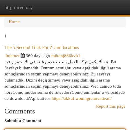
http directory
Togg
navi
Home
1
The 5-Second Trick For Z card locations
Internet
369 days ago
miltonj886kvb1
هـ- ألا يكون تركه العمل بسبب عدم رغبته في الاستمرار فيه. Bu
Sayfayı bulamadık. Oturum açmightı veya aşağıdaki ilgili arama
sonuçlarından seçim yapmayı deneyebilirsiniz: Bu sayfayı
bulamadık. Dizini değiştirmeyi veya aşağıdaki ilgili arama
sonuçlarından seçim yapmayı deneyebilirsiniz: Web caindo toda
horaComo mudar senha de roteador?Como aumentar a velocidade
de download?Aplicativos
https://akkul-woningrenovatie.nl/
Report this page
Comments
Submit a Comment