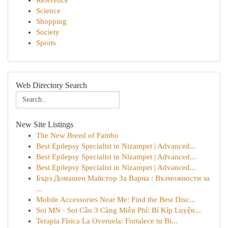
Reference
Science
Shopping
Society
Sports
Web Directory Search
New Site Listings
The New Breed of Fambo
Best Epilepsy Specialist in Nizampet | Advanced...
Best Epilepsy Specialist in Nizampet | Advanced...
Best Epilepsy Specialist in Nizampet | Advanced...
Бърз Домашен Майстор За Варна : Възможности за
...
Mobile Accessories Near Me: Find the Best Disc...
Soi MN · Soi Cầu 3 Càng Miễn Phí: Bí Kíp Luyện...
Terapia Física La Overuela: Fortalece tu Bi...