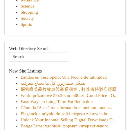
Reference
Science
Shopping
Society
Sports
Web Directory Search
New Site Listings
Latidos en Terciopelo: Una Noche de Intimidad
تسجّل سمارترز: كل ما تحتاج معرفته
探索唯美品牌故事與產業洞察，打造獨特酒店經歷
Worki próżniowe 25x30cm: 500szt. Good Price - O...
Easy Ways to Long-Term Fat Reduction
Cómo la IA está transformando el turismo: una n...
Eleganckie młynki do soli i pieprzu z drewna bu...
Unlock Your Income: Selling Digital Downloads O...
BongaCams: удобный формат интерактивного