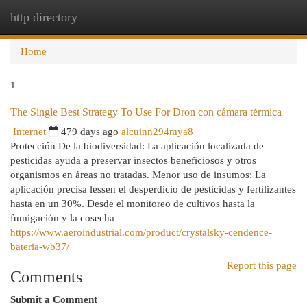
http directory
Togg
navi
Home
1
The Single Best Strategy To Use For Dron con cámara térmica
Internet
479 days ago
alcuinn294mya8
Protección De la biodiversidad: La aplicación localizada de
pesticidas ayuda a preservar insectos beneficiosos y otros
organismos en áreas no tratadas. Menor uso de insumos: La
aplicación precisa lessen el desperdicio de pesticidas y fertilizantes
hasta en un 30%. Desde el monitoreo de cultivos hasta la
fumigación y la cosecha
https://www.aeroindustrial.com/product/crystalsky-cendence-
bateria-wb37/
Report this page
Comments
Submit a Comment