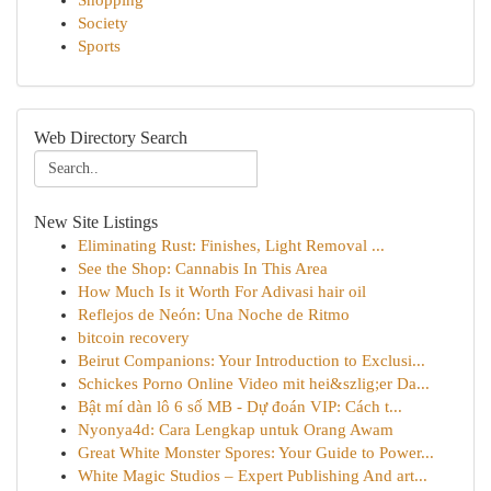
Shopping
Society
Sports
Web Directory Search
New Site Listings
Eliminating Rust: Finishes, Light Removal ...
See the Shop: Cannabis In This Area
How Much Is it Worth For Adivasi hair oil
Reflejos de Neón: Una Noche de Ritmo
bitcoin recovery
Beirut Companions: Your Introduction to Exclusi...
Schickes Porno Online Video mit hei&szlig;er Da...
Bật mí dàn lô 6 số MB - Dự đoán VIP: Cách t...
Nyonya4d: Cara Lengkap untuk Orang Awam
Great White Monster Spores: Your Guide to Power...
White Magic Studios – Expert Publishing And art...